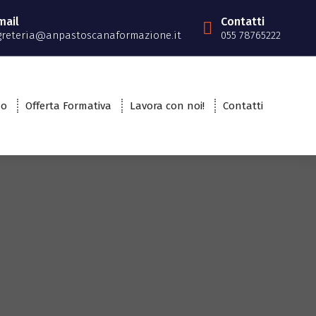
mail
Contatti
greteria@anpastoscanaformazione.it
055 78765222
mo
Offerta Formativa
Lavora con noi!
Contatti